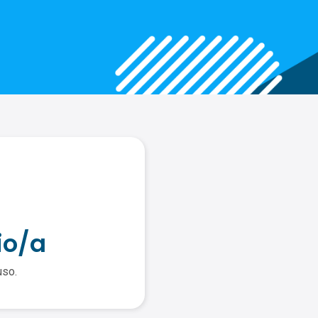
io/a
uso.